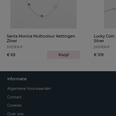
Santa Monica Multicolour Kettingen
Lucky Coin
Zilver
Silver
SYSTER P
SYSTER P
€ 69
Koop!
€ 109
Informatie
Algemene Voorwaarden
Contact
Cookies
Over ons