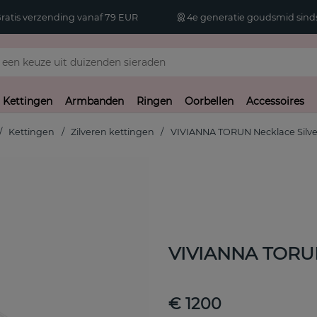
atis verzending vanaf 79 EUR
4e generatie goudsmid sinds
Kettingen
Armbanden
Ringen
Oorbellen
Accessoires
Kettingen
Zilveren kettingen
VIVIANNA TORUN Necklace Silv
VIVIANNA TORUN
€ 1200