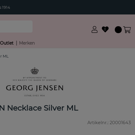
 1914
0
Outlet
Merken
er ML
 Necklace Silver ML
Artikelnr.:
20001643