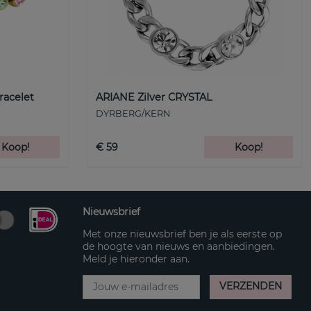
racelet
ARIANE Zilver CRYSTAL
DYRBERG/KERN
Koop!
€ 59
Koop!
Nieuwsbrief
Met onze nieuwsbrief ben je als eerste op
de hoogte van nieuws en aanbiedingen.
Meld je hieronder aan.
VERZENDEN