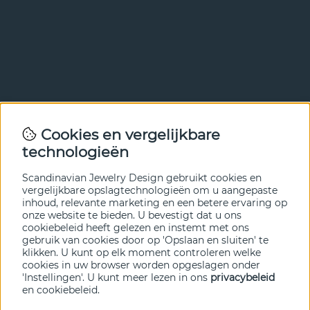
Nieuwsbrief
Cookies en vergelijkbare
Met onze nieuwsbrief ben je als eerste op de hoogte van
technologieën
nieuws en aanbiedingen. Meld je hieronder aan.
Scandinavian Jewelry Design gebruikt cookies en
VERZENDEN
vergelijkbare opslagtechnologieën om u aangepaste
inhoud, relevante marketing en een betere ervaring op
onze website te bieden. U bevestigt dat u ons
cookiebeleid heeft gelezen en instemt met ons
gebruik van cookies door op 'Opslaan en sluiten' te
klikken. U kunt op elk moment controleren welke
cookies in uw browser worden opgeslagen onder
'Instellingen'. U kunt meer lezen in ons
privacybeleid
en
cookiebeleid
.