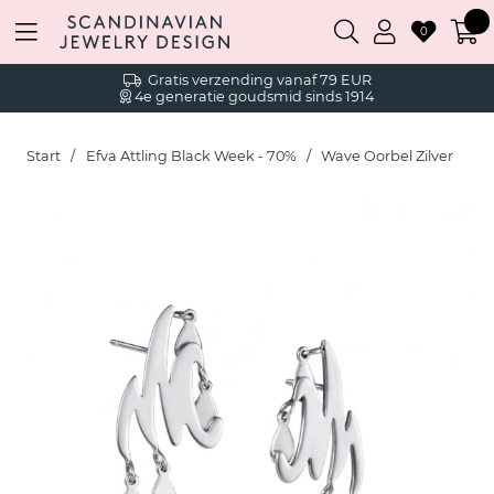
0
Gratis verzending vanaf 79 EUR
4e generatie goudsmid sinds 1914
Start
Efva Attling Black Week - 70%
Wave Oorbel Zilver