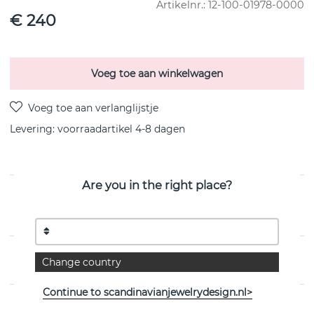
Artikelnr.:
12-100-01978-0000
€ 240
Voeg toe aan winkelwagen
Levering:
voorraadartikel 4-8 dagen
Are you in the right place?
PRODUCTOMSCHRIJVING
Wave Oorbel Zilver van het Zweedse Efva Attling
EIGENSCHAPPEN
Change country
Continue to scandinavianjewelrydesign.nl>