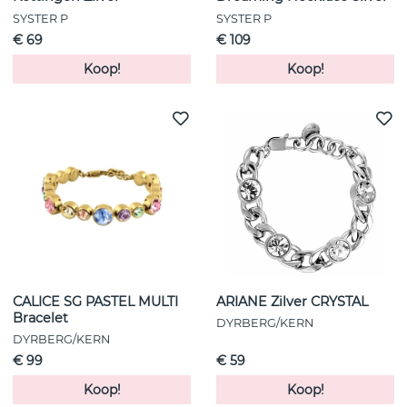
SYSTER P
SYSTER P
€ 69
€ 109
Koop!
Koop!
CALICE SG PASTEL MULTI
ARIANE Zilver CRYSTAL
Bracelet
DYRBERG/KERN
DYRBERG/KERN
€ 99
€ 59
Koop!
Koop!