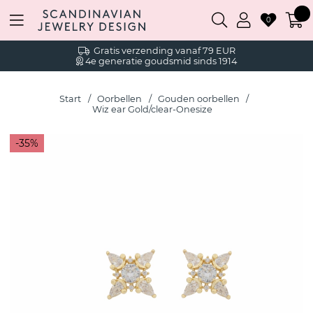
0
Gratis verzending vanaf 79 EUR
4e generatie goudsmid sinds 1914
Start
Oorbellen
Gouden oorbellen
Wiz ear Gold/clear-Onesize
35