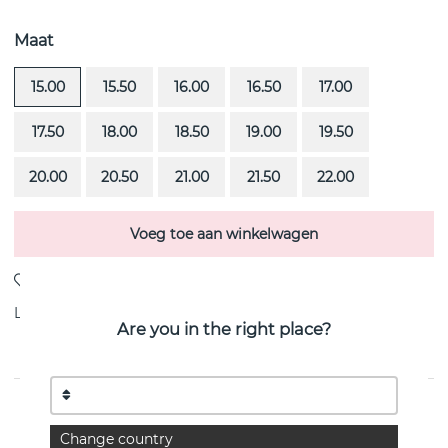
Maat
15.00
15.50
16.00
16.50
17.00
17.50
18.00
18.50
19.00
19.50
20.00
20.50
21.00
21.50
22.00
Voeg toe aan winkelwagen
Levering:
Bestel item 4-6 weken
Are you in the right place?
PRODUCTOMSCHRIJVING
Change country
You & Me is een 18k witgoud ring van het Zweedse Efva