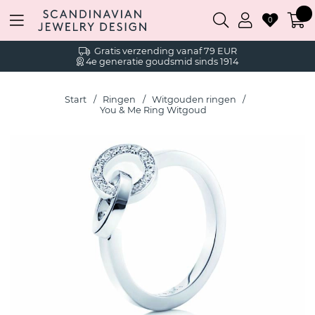
0
Gratis verzending vanaf 79 EUR
4e generatie goudsmid sinds 1914
Start
Ringen
Witgouden ringen
You & Me Ring Witgoud