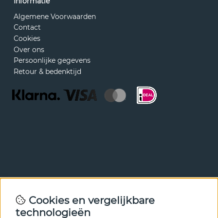
Informatie
Algemene Voorwaarden
Contact
Cookies
Over ons
Persoonlijke gegevens
Retour & bedenktijd
Nieuwsbrief
Cookies en vergelijkbare
Met onze nieuwsbrief ben je als eerste op de hoogte van
technologieën
nieuws en aanbiedingen. Meld je hieronder aan.