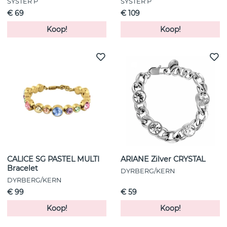
SYSTER P
SYSTER P
€ 69
€ 109
Koop!
Koop!
CALICE SG PASTEL MULTI
ARIANE Zilver CRYSTAL
Bracelet
DYRBERG/KERN
DYRBERG/KERN
€ 99
€ 59
Koop!
Koop!