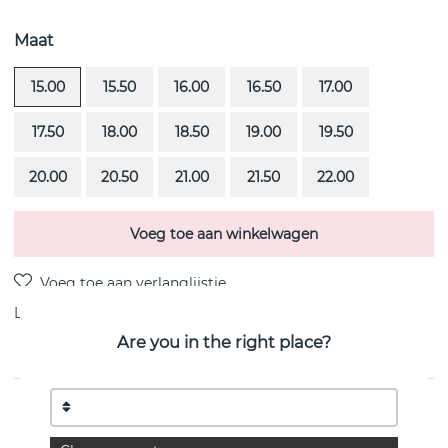
Maat
15.00
15.50
16.00
16.50
17.00
17.50
18.00
18.50
19.00
19.50
20.00
20.50
21.00
21.50
22.00
Voeg toe aan winkelwagen
Levering:
voorraadartikel 4-8 dagen
Are you in the right place?
PRODUCTOMSCHRIJVING
7 Stars & Signature is een 18k goud ring van het