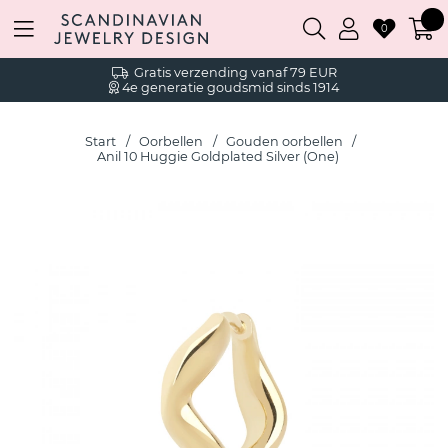
0
Gratis verzending vanaf 79 EUR
4e generatie goudsmid sinds 1914
Start
Oorbellen
Gouden oorbellen
Anil 10 Huggie Goldplated Silver (One)