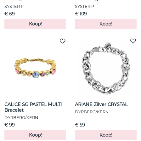
SYSTER P
SYSTER P
€ 69
€ 109
Koop!
Koop!
CALICE SG PASTEL MULTI
ARIANE Zilver CRYSTAL
Bracelet
DYRBERG/KERN
DYRBERG/KERN
€ 99
€ 59
Koop!
Koop!