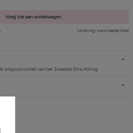
Voeg toe aan winkelwagen
Levering:
voorraadartikel
18k witgoud oorbel van het Zweedse Efva Attling