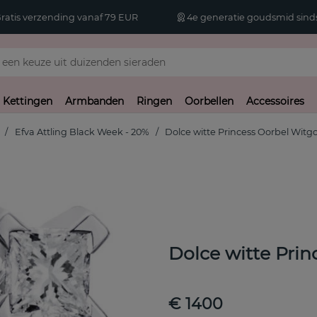
atis verzending vanaf 79 EUR
4e generatie goudsmid sinds
Kettingen
Armbanden
Ringen
Oorbellen
Accessoires
Efva Attling Black Week - 20%
Dolce witte Princess Oorbel Wit
Dolce witte Pri
€ 1400