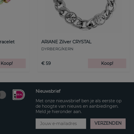
racelet
ARIANE Zilver CRYSTAL
DYRBERG/KERN
Koop!
€ 59
Koop!
Nieuwsbrief
Met onze nieuwsbrief ben je als eerste op
de hoogte van nieuws en aanbiedingen.
Meld je hieronder aan.
VERZENDEN