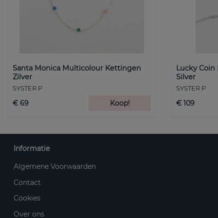
Santa Monica Multicolour Kettingen
Lucky Coin
Zilver
Silver
SYSTER P
SYSTER P
€ 69
Koop!
€ 109
Informatie
Algemene Voorwaarden
Contact
Cookies
Over ons