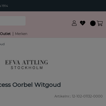
 1914
0
Outlet
Merken
goud
ncess Oorbel Witgoud
Artikelnr.:
12-102-01132-0000