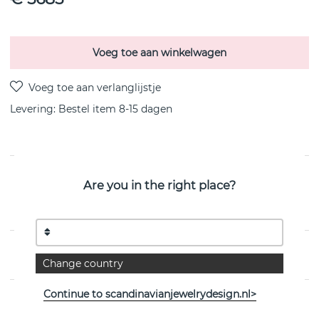
Voeg toe aan winkelwagen
Levering:
Bestel item 8-15 dagen
PRODUCTOMSCHRIJVING
Are you in the right place?
Kaboom & Stars is een 18k goud hanger/ketting van het
Zweedse Efva Attling
EIGENSCHAPPEN
Change country
Continue to scandinavianjewelrydesign.nl>