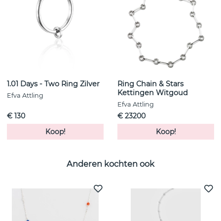
Alsjeblieft, 15%
korting!
Meld je hier aan voor onze nieuwsbrief en
ontvang 15% korting op je eerste aankoop.
1.01 Days - Two Ring Zilver
Ring Chain & Stars
E-mail :
Kettingen Witgoud
Efva Attling
Efva Attling
€ 130
€ 23200
Koop!
Koop!
Anderen kochten ook