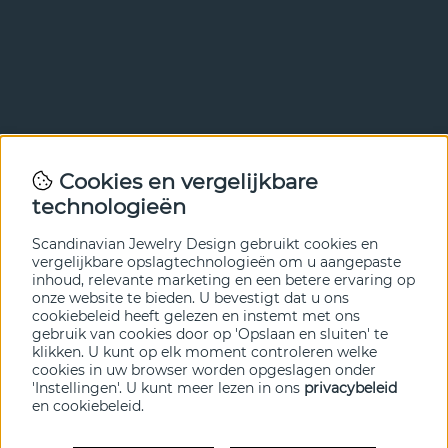
Nieuwsbrief
Cookies en vergelijkbare
Met onze nieuwsbrief ben je als eerste op de hoogte van
technologieën
nieuws en aanbiedingen. Meld je hieronder aan.
Scandinavian Jewelry Design gebruikt cookies en
VERZENDEN
vergelijkbare opslagtechnologieën om u aangepaste
inhoud, relevante marketing en een betere ervaring op
onze website te bieden. U bevestigt dat u ons
cookiebeleid heeft gelezen en instemt met ons
gebruik van cookies door op 'Opslaan en sluiten' te
klikken. U kunt op elk moment controleren welke
cookies in uw browser worden opgeslagen onder
'Instellingen'. U kunt meer lezen in ons
privacybeleid
en
cookiebeleid
.