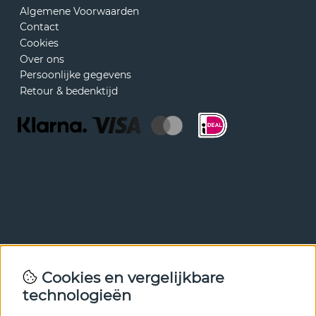
Algemene Voorwaarden
Contact
Cookies
Over ons
Persoonlijke gegevens
Retour & bedenktijd
Nieuwsbrief
Cookies en vergelijkbare
Met onze nieuwsbrief ben je als eerste op de hoogte van
technologieën
nieuws en aanbiedingen. Meld je hieronder aan.