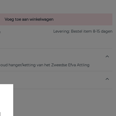
Voeg toe aan winkelwagen
Levering:
Bestel item 8-15 dagen
k goud hanger/ketting van het Zweedse Efva Attling