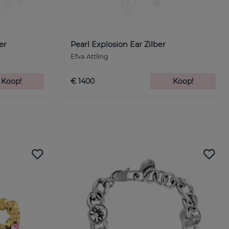
er
Pearl Explosion Ear Zilber
Efva Attling
Koop!
€ 1400
Koop!