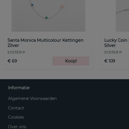
Santa Monica Multicolour Kettingen
Lucky Coin
Zilver
Silver
SYSTER P
SYSTER P
€ 69
Koop!
€ 109
Informatie
Algemene Voorwaarden
Contact
Cookies
Over ons