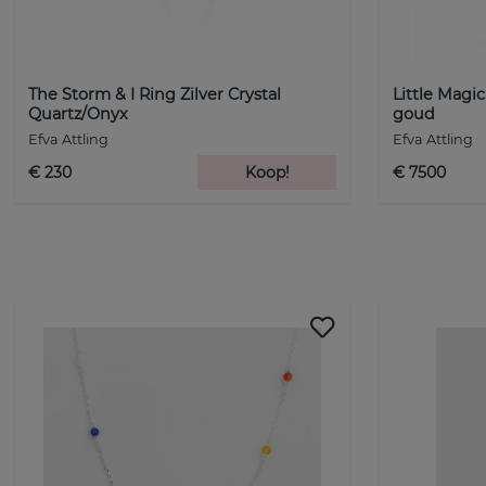
The Storm & I Ring Zilver Crystal
Little Magi
Quartz/Onyx
goud
Efva Attling
Efva Attling
€ 230
Koop!
€ 7500