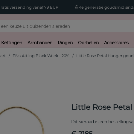
atis verzending vanaf 79 EUR
4e generatie goudsmid sinds
Kettingen
Armbanden
Ringen
Oorbellen
Accessoires
tart
Efva Attling Black Week - 20%
Little Rose Petal Hanger goud
Little Rose Peta
Dit sieraad is een bestellingsa
€ 2185