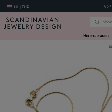
Gr
NL | EUR
Herensieraden
S