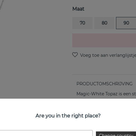
Maat
70
80
90
PRODUCTOMSCHRIJVING
Magic-White Topaz is een st
EIGENSCHAPPEN
Are you in the right place?
Change country