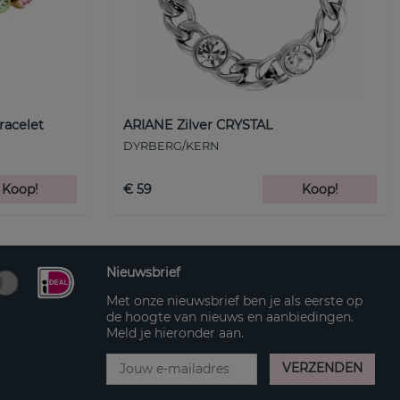
racelet
ARIANE Zilver CRYSTAL
DYRBERG/KERN
Koop!
€ 59
Koop!
Nieuwsbrief
Met onze nieuwsbrief ben je als eerste op
de hoogte van nieuws en aanbiedingen.
Meld je hieronder aan.
VERZENDEN