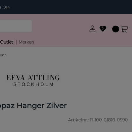
 1914
0
Outlet
Merken
lver
opaz Hanger Zilver
Artikelnr.:
11-100-01810-0590