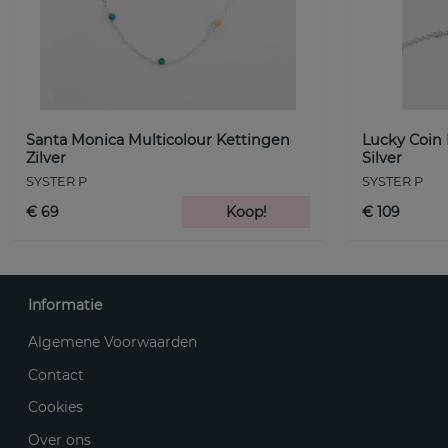
Santa Monica Multicolour Kettingen
Lucky Coin
Zilver
Silver
SYSTER P
SYSTER P
€ 69
Koop!
€ 109
Informatie
Algemene Voorwaarden
Contact
Cookies
Over ons