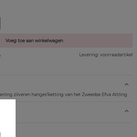
Voeg toe aan winkelwagen
Levering:
voorraadartikel
erling zilveren hanger/ketting van het Zweedse Efva Attling