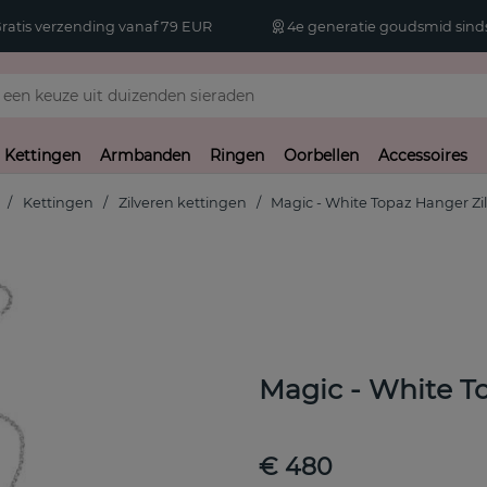
atis verzending vanaf 79 EUR
4e generatie goudsmid sinds
Kettingen
Armbanden
Ringen
Oorbellen
Accessoires
Kettingen
Zilveren kettingen
Magic - White Topaz Hanger Zi
Magic - White T
€ 480