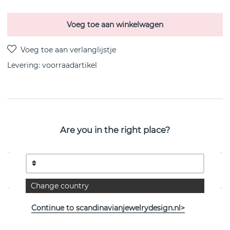
Voeg toe aan winkelwagen
Levering:
voorraadartikel
PRODUCTOMSCHRIJVING
Are you in the right place?
Plating:18K gold plated
Inside diameter:7,5 mm
EIGENSCHAPPEN
Change country
Continue to scandinavianjewelrydesign.nl>
Bekijk meer artikelen