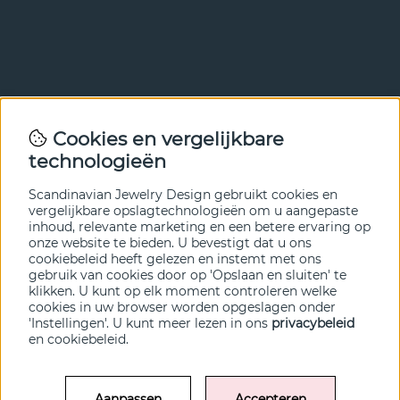
Nieuwsbrief
Cookies en vergelijkbare
Met onze nieuwsbrief ben je als eerste op de hoogte van
technologieën
nieuws en aanbiedingen. Meld je hieronder aan.
Scandinavian Jewelry Design gebruikt cookies en
VERZENDEN
vergelijkbare opslagtechnologieën om u aangepaste
inhoud, relevante marketing en een betere ervaring op
onze website te bieden. U bevestigt dat u ons
cookiebeleid heeft gelezen en instemt met ons
gebruik van cookies door op 'Opslaan en sluiten' te
klikken. U kunt op elk moment controleren welke
cookies in uw browser worden opgeslagen onder
'Instellingen'. U kunt meer lezen in ons
privacybeleid
en
cookiebeleid
.
Aanpassen
Accepteren