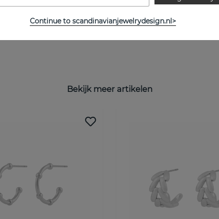
Continue to scandinavianjewelrydesign.nl>
Bekijk meer artikelen