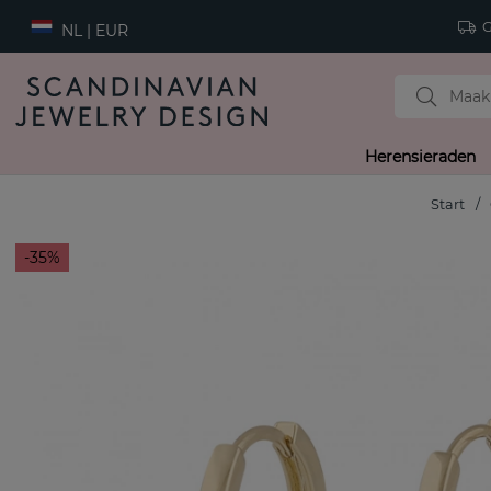
Gr
NL | EUR
Herensieraden
Start
35