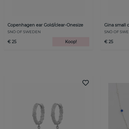
Copenhagen ear Gold/clear-Onesize
Gina small o
SNÖ OF SWEDEN
SNÖ OF SW
€ 25
Koop!
€ 25