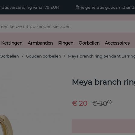
atis verzending vanaf 79 EUR
4e generatie goudsmid sinds
Kettingen
Armbanden
Ringen
Oorbellen
Accessoires
Oorbellen
Gouden oorbellen
Meya branch ring pendant Earrin
Meya branch rin
€ 20
€ 30