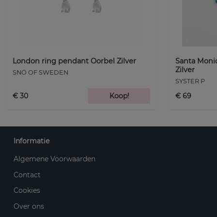
London ring pendant Oorbel Zilver
Santa Monic
Zilver
SNÖ OF SWEDEN
SYSTER P
€ 30
Koop!
€ 69
Informatie
Algemene Voorwaarden
Contact
Cookies
Over ons