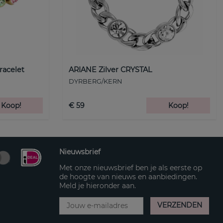
racelet
ARIANE Zilver CRYSTAL
DYRBERG/KERN
Koop!
€ 59
Koop!
Nieuwsbrief
Met onze nieuwsbrief ben je als eerste op
de hoogte van nieuws en aanbiedingen.
Meld je hieronder aan.
VERZENDEN