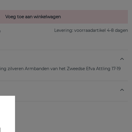
Voeg toe aan winkelwagen
Levering:
voorraadartikel 4-8 dagen
rling zilveren Armbanden van het Zweedse Efva Attling 17-19