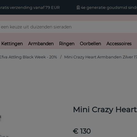
atis verzending vanaf 79 EUR
4e generatie goudsmid sinds
Kettingen
Armbanden
Ringen
Oorbellen
Accessoires
Efva Attling Black Week - 20%
Mini Crazy Heart Armbanden Zilver 1
Mini Crazy Hear
€ 130