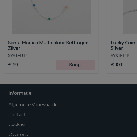
Santa Monica Multicolour Kettingen
Lucky Coin
Zilver
Silver
SYSTER P
SYSTER P
€ 69
Koop!
€ 109
Informatie
Algemene Voorwaarden
Contact
Cookies
Over ons