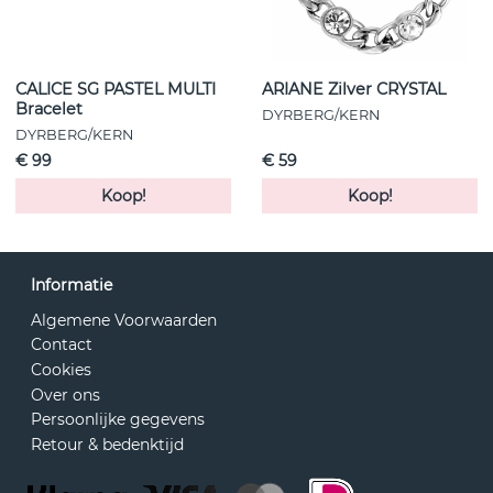
CALICE SG PASTEL MULTI
ARIANE Zilver CRYSTAL
Bracelet
DYRBERG/KERN
DYRBERG/KERN
€ 99
€ 59
Koop!
Koop!
Informatie
Algemene Voorwaarden
Contact
Cookies
Over ons
Persoonlijke gegevens
Retour & bedenktijd