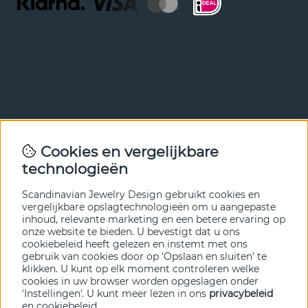
Nieuwsbrief
Cookies en vergelijkbare
Met onze nieuwsbrief ben je als eerste op de hoogte van
technologieën
nieuws en aanbiedingen. Meld je hieronder aan.
Scandinavian Jewelry Design gebruikt cookies en
VERZENDEN
vergelijkbare opslagtechnologieën om u aangepaste
inhoud, relevante marketing en een betere ervaring op
onze website te bieden. U bevestigt dat u ons
cookiebeleid heeft gelezen en instemt met ons
gebruik van cookies door op 'Opslaan en sluiten' te
klikken. U kunt op elk moment controleren welke
cookies in uw browser worden opgeslagen onder
'Instellingen'. U kunt meer lezen in ons
privacybeleid
en
cookiebeleid
.