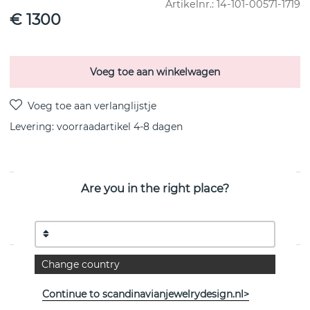
Artikelnr.:
14-101-00571-1719
€ 1300
Voeg toe aan winkelwagen
Levering:
voorraadartikel 4-8 dagen
Are you in the right place?
PRODUCTOMSCHRIJVING
Mini Twosome is een 18k goud Armbanden van het
Zweedse Efva Attling 17-19 cm
Change country
EIGENSCHAPPEN
Continue to scandinavianjewelrydesign.nl>
Collectie:
Twosome