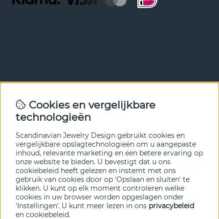
Nieuwsbrief
Cookies en vergelijkbare
Met onze nieuwsbrief ben je als eerste op de hoogte van
technologieën
nieuws en aanbiedingen. Meld je hieronder aan.
Scandinavian Jewelry Design gebruikt cookies en
VERZENDEN
vergelijkbare opslagtechnologieën om u aangepaste
inhoud, relevante marketing en een betere ervaring op
onze website te bieden. U bevestigt dat u ons
cookiebeleid heeft gelezen en instemt met ons
gebruik van cookies door op 'Opslaan en sluiten' te
klikken. U kunt op elk moment controleren welke
cookies in uw browser worden opgeslagen onder
'Instellingen'. U kunt meer lezen in ons
privacybeleid
en
cookiebeleid
.