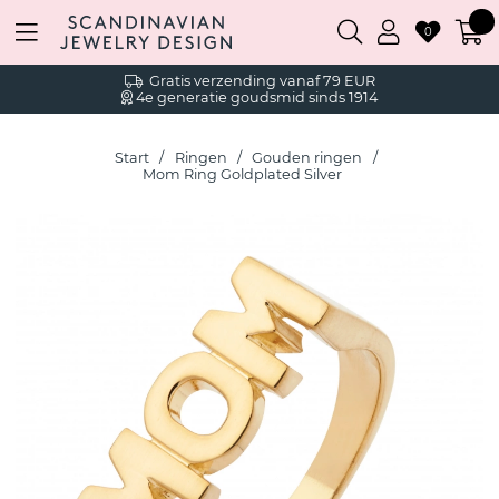
0
Gratis verzending vanaf 79 EUR
4e generatie goudsmid sinds 1914
Start
Ringen
Gouden ringen
Mom Ring Goldplated Silver