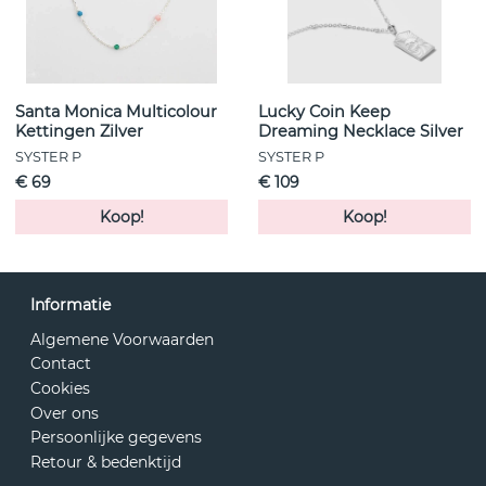
Santa Monica Multicolour
Lucky Coin Keep
Kettingen Zilver
Dreaming Necklace Silver
SYSTER P
SYSTER P
€ 69
€ 109
Koop!
Koop!
Informatie
Algemene Voorwaarden
Contact
Cookies
Over ons
Persoonlijke gegevens
Retour & bedenktijd