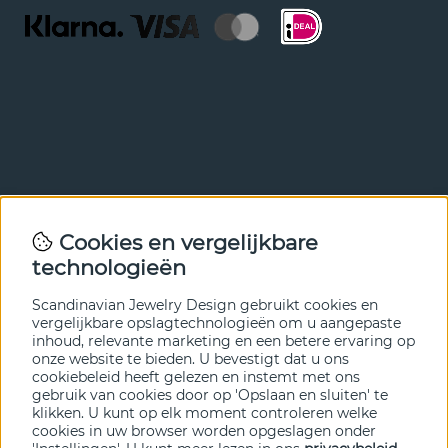
Nieuwsbrief
Cookies en vergelijkbare
Met onze nieuwsbrief ben je als eerste op de hoogte van
technologieën
nieuws en aanbiedingen. Meld je hieronder aan.
Scandinavian Jewelry Design gebruikt cookies en
VERZENDEN
vergelijkbare opslagtechnologieën om u aangepaste
inhoud, relevante marketing en een betere ervaring op
onze website te bieden. U bevestigt dat u ons
cookiebeleid heeft gelezen en instemt met ons
gebruik van cookies door op 'Opslaan en sluiten' te
klikken. U kunt op elk moment controleren welke
cookies in uw browser worden opgeslagen onder