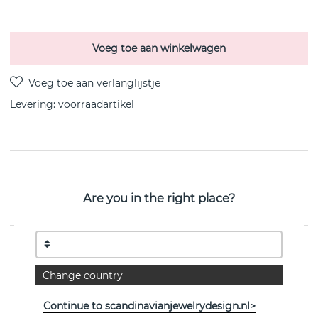
Voeg toe aan winkelwagen
Levering:
voorraadartikel
PRODUCTOMSCHRIJVING
MOONLIGHT GRAPES LONG sterling zilveren hanger
Are you in the right place?
van het Deense Georg Jensen 45 cm
EIGENSCHAPPEN
Change country
Collectie:
MOONLIGHT GRAPES
Continue to scandinavianjewelrydesign.nl>
Lengte:
45 cm