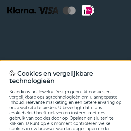
Nieuwsbrief
Cookies en vergelijkbare
Met onze nieuwsbrief ben je als eerste op de hoogte van
technologieën
nieuws en aanbiedingen. Meld je hieronder aan.
Scandinavian Jewelry Design gebruikt cookies en
VERZENDEN
vergelijkbare opslagtechnologieën om u aangepaste
inhoud, relevante marketing en een betere ervaring op
onze website te bieden. U bevestigt dat u ons
cookiebeleid heeft gelezen en instemt met ons
gebruik van cookies door op 'Opslaan en sluiten' te
klikken. U kunt op elk moment controleren welke
cookies in uw browser worden opgeslagen onder