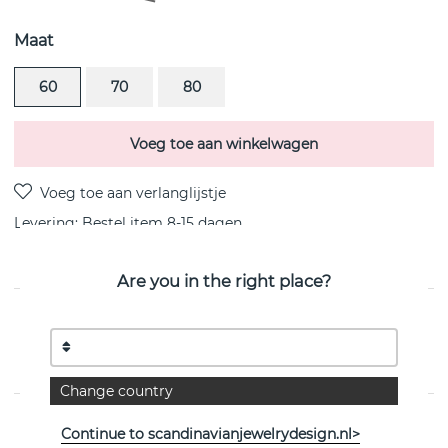
Maat
60
70
80
Voeg toe aan winkelwagen
Levering:
Bestel item 8-15 dagen
Are you in the right place?
PRODUCTOMSCHRIJVING
Mother Earth is een sterling zilveren hanger/ketting van
het Zweedse Efva Attling
Change country
EIGENSCHAPPEN
Continue to scandinavianjewelrydesign.nl>