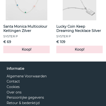
Santa Monica Multicolour
Lucky Coin Keep
Kettingen Zilver
Dreaming Necklace Silver
SYSTER P
SYSTER P
€ 69
€ 109
Koop!
Koop!
Informatie
Algemene Voorwaarden
Contact
Cookies
Over ons
Persoonlijke gegevens
Retour & bedenktijd