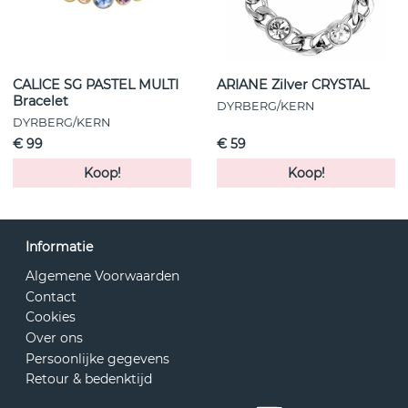
CALICE SG PASTEL MULTI
ARIANE Zilver CRYSTAL
Bracelet
DYRBERG/KERN
DYRBERG/KERN
€ 99
€ 59
Koop!
Koop!
Informatie
Algemene Voorwaarden
Contact
Cookies
Over ons
Persoonlijke gegevens
Retour & bedenktijd