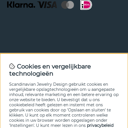
Nieuwsbrief
Cookies en vergelijkbare
Met onze nieuwsbrief ben je als eerste op de hoogte van
technologieën
nieuws en aanbiedingen. Meld je hieronder aan.
Scandinavian Jewelry Design gebruikt cookies en
VERZENDEN
vergelijkbare opslagtechnologieën om u aangepaste
inhoud, relevante marketing en een betere ervaring op
onze website te bieden. U bevestigt dat u ons
cookiebeleid heeft gelezen en instemt met ons
gebruik van cookies door op 'Opslaan en sluiten' te
klikken. U kunt op elk moment controleren welke
cookies in uw browser worden opgeslagen onder
'Instellingen'. U kunt meer lezen in ons
privacybeleid