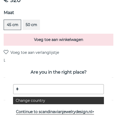
€ 920
Maat
45 cm
50 cm
Voeg toe aan winkelwagen
Levering:
Bestel item 8-15 dagen
Are you in the right place?
PRODUCTOMSCHRIJVING
Chain Kettingen Zilver van het Zweedse Efva Attling
Change country
EIGENSCHAPPEN
Continue to scandinavianjewelrydesign.nl>