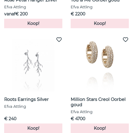
Rose Petal Hanger Zilver
You & Me Oorbel goud
Efva Attling
Efva Attling
vanaf€ 200
€ 2200
Koop!
Koop!
Roots Earrings Silver
Million Stars Creol Oorbel
goud
Efva Attling
Efva Attling
€ 240
€ 4700
Koop!
Koop!