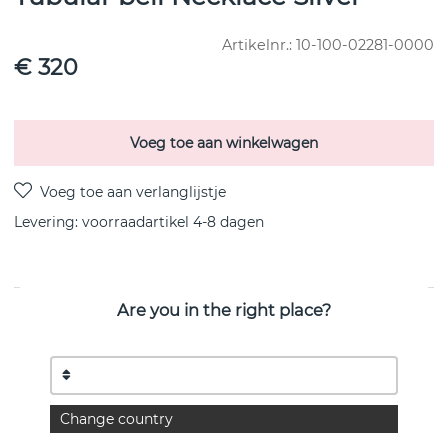
Artikelnr.:
10-100-02281-0000
€ 320
Voeg toe aan winkelwagen
Levering:
voorraadartikel 4-8 dagen
Are you in the right place?
PRODUCTOMSCHRIJVING
“The feeling with inspiration from the 60's captured in
silver.”
– EFVA ATTLING
Silver necklace made of recycled sterling silver with
round, distinct shapes.
Change country