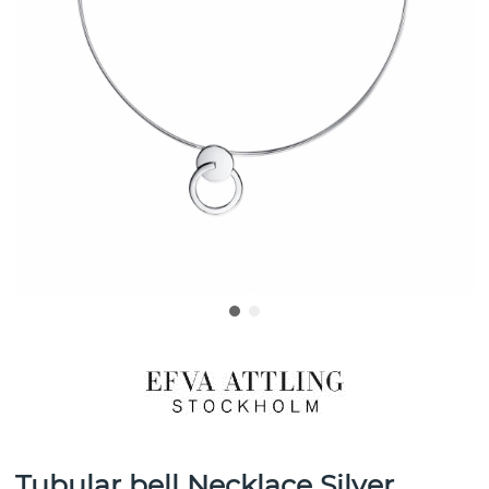
Tubular bell Necklace Silver