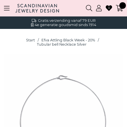
0
Gratis verzending vanaf 79 EUR
4e generatie goudsmid sinds 1914
Start
Efva Attling Black Week - 20%
Tubular bell Necklace Silver