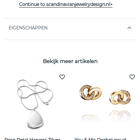
Décor: l 29 mm x w 22.5 mm. The inner circumference
Continue to scandinavianjewelrydesign.nl>
of the necklace is approximately 40 cm.
EIGENSCHAPPEN
Bekijk meer artikelen