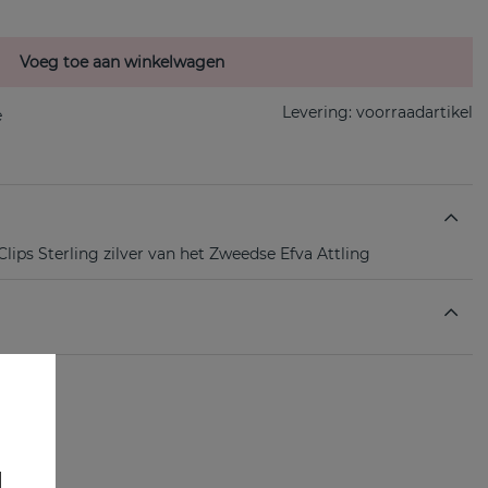
Voeg toe aan winkelwagen
Levering:
voorraadartikel
lips Sterling zilver van het Zweedse Efva Attling