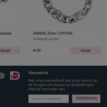
racelet
ARIANE Zilver CRYSTAL
DYRBERG/KERN
Koop!
€ 59
Koop!
Nieuwsbrief
Met onze nieuwsbrief ben je als eerste op
de hoogte van nieuws en aanbiedingen.
Meld je hieronder aan.
VERZENDEN