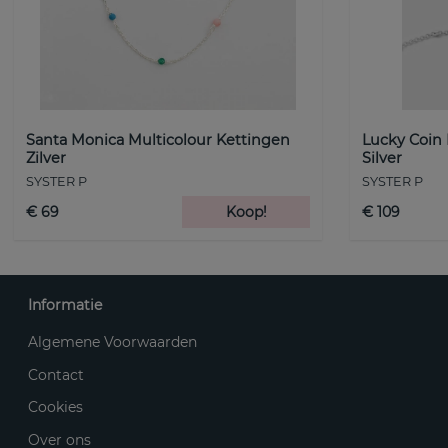
Santa Monica Multicolour Kettingen
Lucky Coin
Zilver
Silver
SYSTER P
SYSTER P
€ 69
Koop!
€ 109
Informatie
Algemene Voorwaarden
Contact
Cookies
Over ons