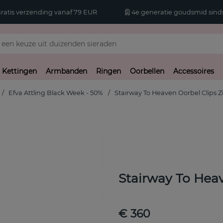
atis verzending vanaf 79 EUR
4e generatie goudsmid sinds
Kettingen
Armbanden
Ringen
Oorbellen
Accessoires
Efva Attling Black Week - 50%
Stairway To Heaven Oorbel Clips Zi
Stairway To Heav
€ 360