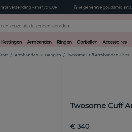
atis verzending vanaf 79 EUR
4e generatie goudsmid sinds
Kettingen
Armbanden
Ringen
Oorbellen
Accessoires
Start
Armbanden
Bangles
Twosome Cuff Armbanden Zilver
Twosome Cuff A
€ 340