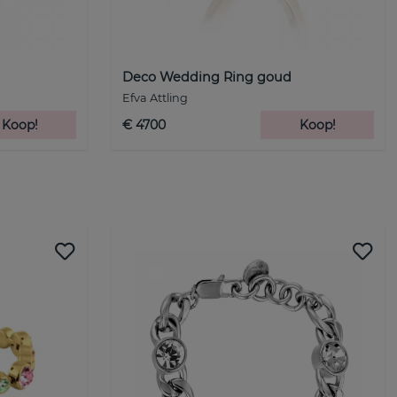
Deco Wedding Ring goud
Efva Attling
Koop!
€ 4700
Koop!