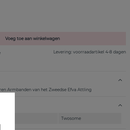
Voeg toe aan winkelwagen
Levering:
voorraadartikel 4-8 dagen
eren Armbanden van het Zweedse Efva Attling
Twosome