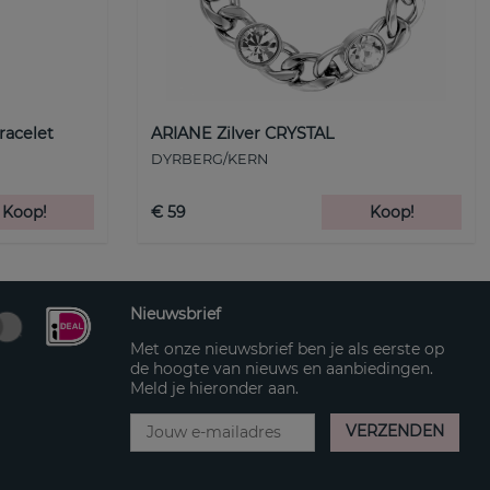
racelet
ARIANE Zilver CRYSTAL
DYRBERG/KERN
Koop!
€ 59
Koop!
Nieuwsbrief
Met onze nieuwsbrief ben je als eerste op
de hoogte van nieuws en aanbiedingen.
Meld je hieronder aan.
VERZENDEN