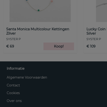
Santa Monica Multicolour Kettingen
Lucky Coin
Zilver
Silver
SYSTER P
SYSTER P
€ 69
Koop!
€ 109
Informatie
Algemene Voorwaarden
Contact
Cookies
Over ons