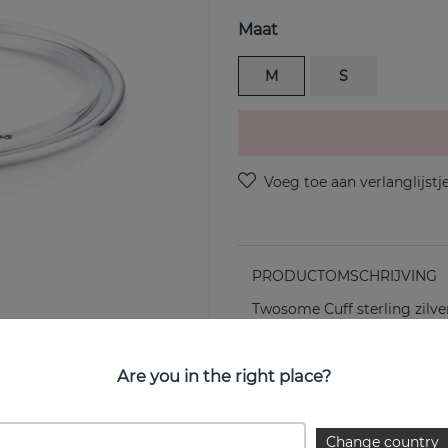
Maat
M
S
PRODUCTOMSCHRIJVING
Twosome Cuff sterling zilv
EIGENSCHAPPEN
Are you in the right place?
Collectie:
Change country