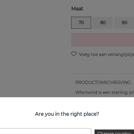
Maat
70
80
90
PRODUCTOMSCHRIJVING
Whirlwind is een sterling z
EIGENSCHAPPEN
Are you in the right place?
Change country