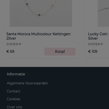
Santa Monica Multicolour Kettingen
Lucky Coin
Zilver
Silver
SYSTER P
SYSTER P
€ 69
Koop!
€ 109
Informatie
Algemene Voorwaarden
Contact
Cookies
Over ons