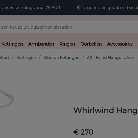
atis verzending vanaf 79 EUR
4e generatie goudsmid sinds
Kettingen
Armbanden
Ringen
Oorbellen
Accessoires
Start
Kettingen
Zilveren kettingen
Whirlwind Hanger Zilver
Whirlwind Hange
€ 270