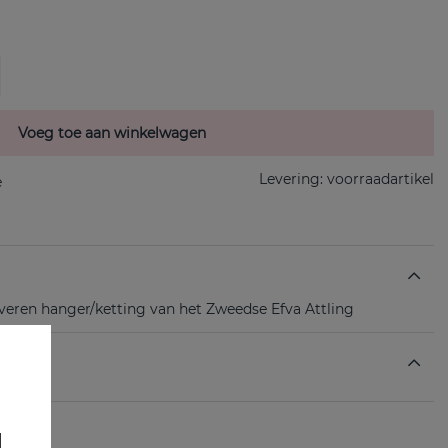
Voeg toe aan winkelwagen
Levering:
voorraadartikel
ilveren hanger/ketting van het Zweedse Efva Attling