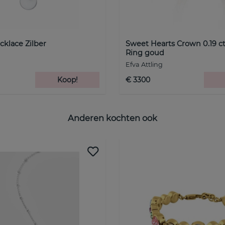
klace Zilber
Sweet Hearts Crown 0.19 c
Ring goud
Efva Attling
Koop!
€ 3300
Anderen kochten ook