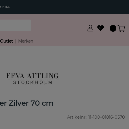
 1914
0
Outlet
Merken
r Zilver 70 cm
Artikelnr.:
11-100-01816-0570