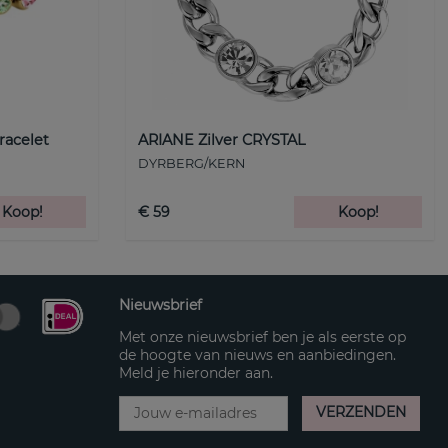
racelet
ARIANE Zilver CRYSTAL
DYRBERG/KERN
Koop!
€ 59
Koop!
Nieuwsbrief
Met onze nieuwsbrief ben je als eerste op
de hoogte van nieuws en aanbiedingen.
Meld je hieronder aan.
VERZENDEN