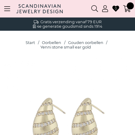
0
Gratis verzending vanaf 79 EUR
4e generatie goudsmid sinds 1914
Start
Oorbellen
Gouden oorbellen
Yenni stone small ear gold