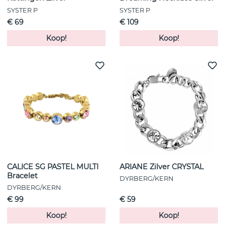
SYSTER P
SYSTER P
€ 69
€ 109
Koop!
Koop!
CALICE SG PASTEL MULTI
ARIANE Zilver CRYSTAL
Bracelet
DYRBERG/KERN
DYRBERG/KERN
€ 99
€ 59
Koop!
Koop!