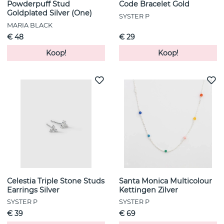
Powderpuff Stud
Code Bracelet Gold
Goldplated Silver (One)
SYSTER P
MARIA BLACK
€ 48
€ 29
Koop!
Koop!
Celestia Triple Stone Studs
Santa Monica Multicolour
Earrings Silver
Kettingen Zilver
SYSTER P
SYSTER P
€ 39
€ 69