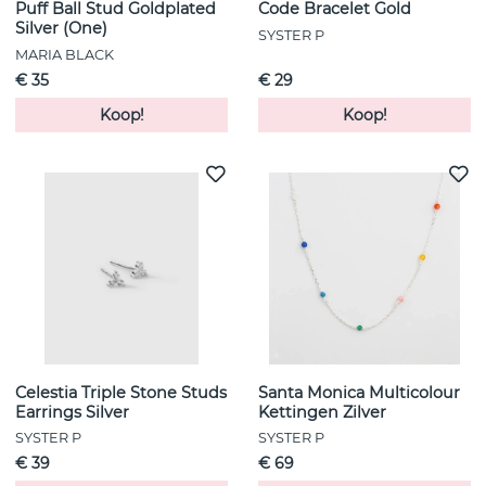
Puff Ball Stud Goldplated
Code Bracelet Gold
Silver (One)
SYSTER P
MARIA BLACK
€ 35
€ 29
Koop!
Koop!
Celestia Triple Stone Studs
Santa Monica Multicolour
Earrings Silver
Kettingen Zilver
SYSTER P
SYSTER P
€ 39
€ 69