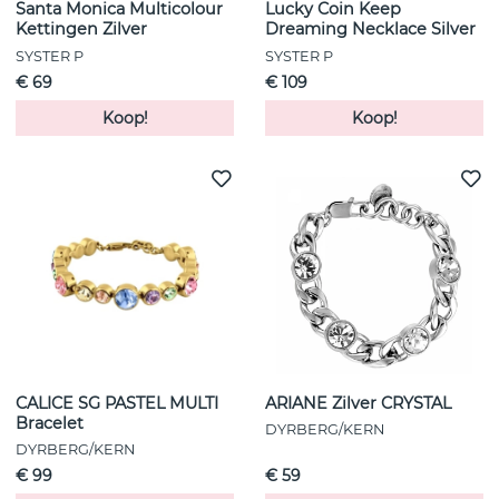
Santa Monica Multicolour
Lucky Coin Keep
Kettingen Zilver
Dreaming Necklace Silver
SYSTER P
SYSTER P
€ 69
€ 109
Koop!
Koop!
CALICE SG PASTEL MULTI
ARIANE Zilver CRYSTAL
Bracelet
DYRBERG/KERN
DYRBERG/KERN
€ 99
€ 59