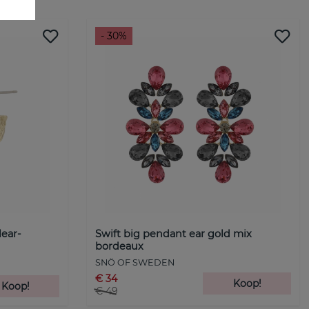
- 30%
lear-
Swift big pendant ear gold mix
bordeaux
SNÖ OF SWEDEN
€ 34
Koop!
Koop!
€ 49