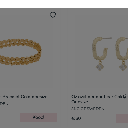
ic Bracelet Gold onesize
Oz oval pendant ear Gold/c
Onesize
EDEN
SNÖ OF SWEDEN
Koop!
€ 30