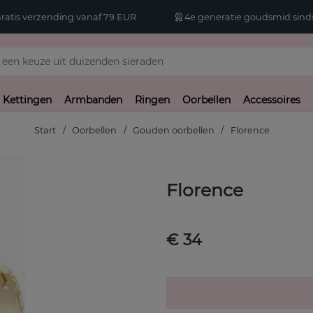
atis verzending vanaf 79 EUR
4e generatie goudsmid sinds
Kettingen
Armbanden
Ringen
Oorbellen
Accessoires
Start
Oorbellen
Gouden oorbellen
Florence
Florence
€ 34