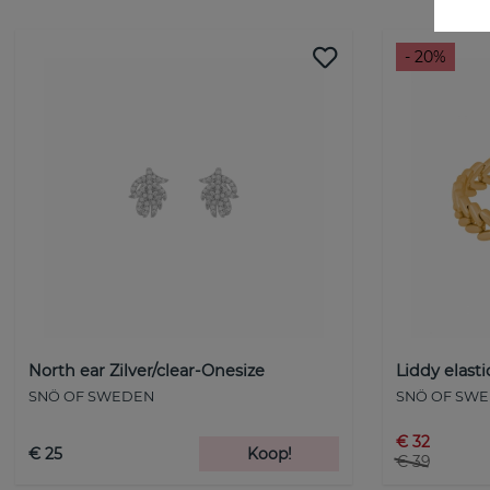
- 20%
North ear Zilver/clear-Onesize
Liddy elast
SNÖ OF SWEDEN
SNÖ OF SW
€ 32
€ 25
Koop!
€ 39