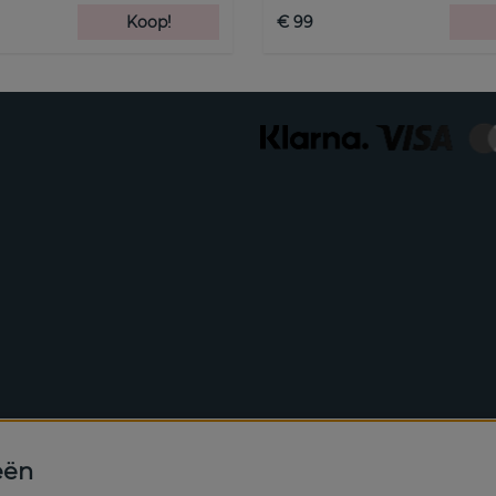
Koop!
€ 99
eën