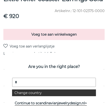
Artikelnr.:
12-101-02375-0000
€ 920
Voeg toe aan winkelwagen
Levering:
voorraadartikel 4-8 dagen
Are you in the right place?
PRODUCTOMSCHRIJVING
Change country
EIGENSCHAPPEN
Continue to scandinavianjewelrydesign.nl>