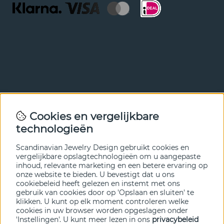
Nieuwsbrief
Cookies en vergelijkbare
Met onze nieuwsbrief ben je als eerste op de hoogte van
technologieën
nieuws en aanbiedingen. Meld je hieronder aan.
Scandinavian Jewelry Design gebruikt cookies en
VERZENDEN
vergelijkbare opslagtechnologieën om u aangepaste
inhoud, relevante marketing en een betere ervaring op
onze website te bieden. U bevestigt dat u ons
cookiebeleid heeft gelezen en instemt met ons
gebruik van cookies door op 'Opslaan en sluiten' te
klikken. U kunt op elk moment controleren welke
cookies in uw browser worden opgeslagen onder
'Instellingen'. U kunt meer lezen in ons
privacybeleid