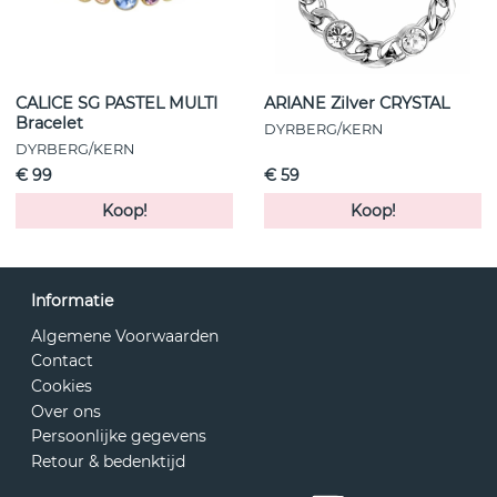
CALICE SG PASTEL MULTI
ARIANE Zilver CRYSTAL
Bracelet
DYRBERG/KERN
DYRBERG/KERN
€ 99
€ 59
Koop!
Koop!
Informatie
Algemene Voorwaarden
Contact
Cookies
Over ons
Persoonlijke gegevens
Retour & bedenktijd