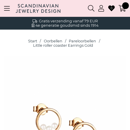
0
Gratis verzending vanaf 79 EUR
4e generatie goudsmid sinds 1914
Start
Oorbellen
Pareloorbellen
Little roller coaster Earrings Gold