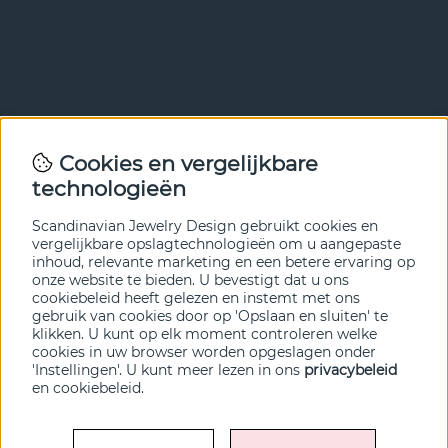
Nieuwsbrief
Cookies en vergelijkbare
Met onze nieuwsbrief ben je als eerste op de hoogte van
technologieën
nieuws en aanbiedingen. Meld je hieronder aan.
Scandinavian Jewelry Design gebruikt cookies en
VERZENDEN
vergelijkbare opslagtechnologieën om u aangepaste
inhoud, relevante marketing en een betere ervaring op
onze website te bieden. U bevestigt dat u ons
cookiebeleid heeft gelezen en instemt met ons
gebruik van cookies door op 'Opslaan en sluiten' te
klikken. U kunt op elk moment controleren welke
cookies in uw browser worden opgeslagen onder
'Instellingen'. U kunt meer lezen in ons
privacybeleid
en
cookiebeleid
.