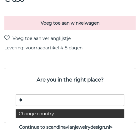
Voeg toe aan winkelwagen
Levering:
voorraadartikel 4-8 dagen
PRODUCTOMSCHRIJVING
Are you in the right place?
My Little Pearl is een 18k goud oorbel van het Zweedse
Efva Attling
EIGENSCHAPPEN
Change country
Continue to scandinavianjewelrydesign.nl>