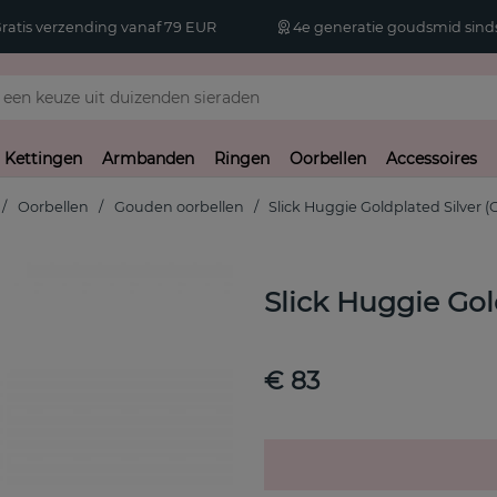
atis verzending vanaf 79 EUR
4e generatie goudsmid sinds
Kettingen
Armbanden
Ringen
Oorbellen
Accessoires
Oorbellen
Gouden oorbellen
Slick Huggie Goldplated Silver (
Slick Huggie Gol
€ 83