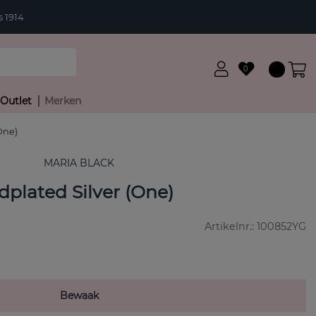
 1914
0
Outlet
Merken
One)
MARIA BLACK
dplated Silver (One)
Artikelnr.:
100852YG
Bewaak