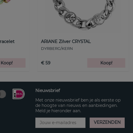
racelet
ARIANE Zilver CRYSTAL
DYRBERG/KERN
Koop!
€ 59
Koop!
Nieuwsbrief
Met onze nieuwsbrief ben je als eerste op
de hoogte van nieuws en aanbiedingen.
Meld je hieronder aan.
VERZENDEN