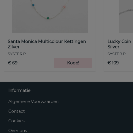
Santa Monica Multicolour Kettingen
Lucky Coin
Zilver
Silver
SYSTER P
SYSTER P
€ 69
Koop!
€ 109
Informatie
Algemene Voorwaarden
Contact
Cookies
Over ons