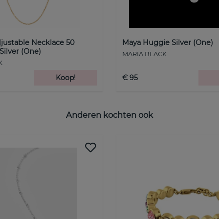
Meld je hier aan voor onze nieuwsbrief en ontvang
15% korting op je eerste aankoop.
E-mail :
justable Necklace 50
Maya Huggie Silver (One)
Silver (One)
MARIA BLACK
K
Koop!
€ 95
Anderen kochten ook