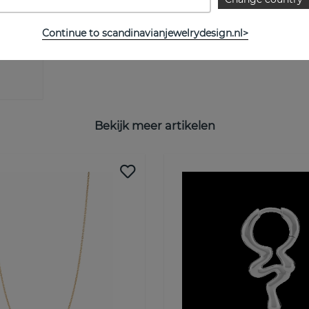
Continue to scandinavianjewelrydesign.nl>
Bekijk meer artikelen
Alsjeblieft, 15% korting!