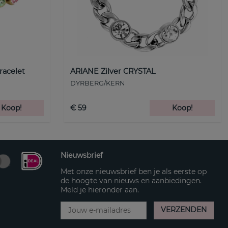
racelet
ARIANE Zilver CRYSTAL
DYRBERG/KERN
Koop!
€ 59
Koop!
Nieuwsbrief
Met onze nieuwsbrief ben je als eerste op
de hoogte van nieuws en aanbiedingen.
Meld je hieronder aan.
VERZENDEN