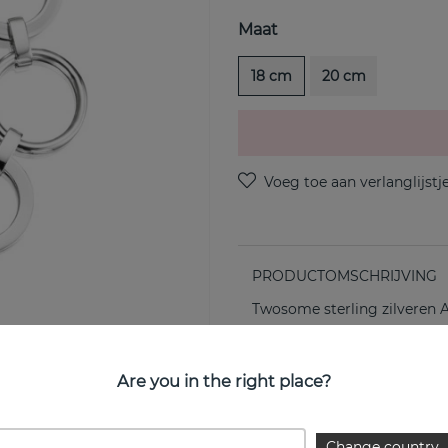
Maat
18 cm
20 cm
PRODUCTOMSCHRIJVING
Twosome sterling zilveren 
EIGENSCHAPPEN
Are you in the right place?
Collectie:
Change country