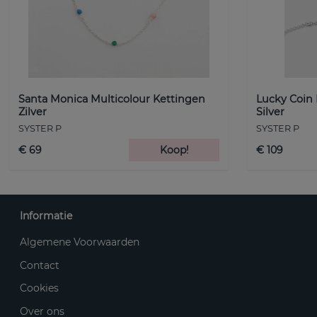
Santa Monica Multicolour Kettingen
Lucky Coin
Zilver
Silver
SYSTER P
SYSTER P
€ 69
Koop!
€ 109
Informatie
Algemene Voorwaarden
Contact
Cookies
Over ons