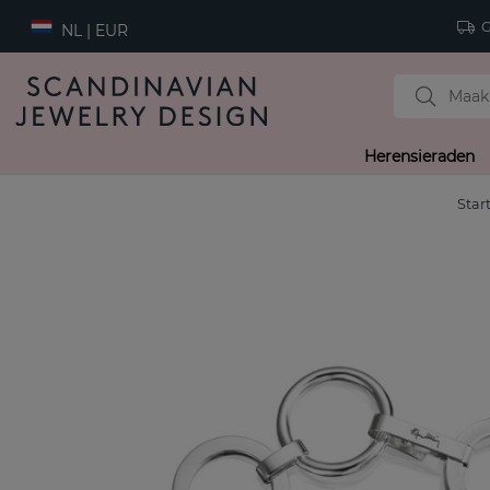
Gr
NL | EUR
Herensieraden
Star