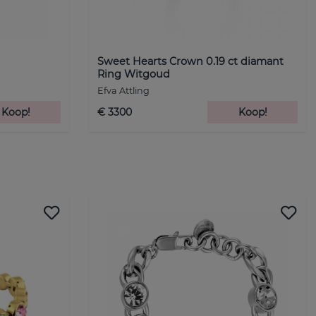
Sweet Hearts Crown 0.19 ct diamant
Ring Witgoud
Efva Attling
Koop!
€ 3300
Koop!