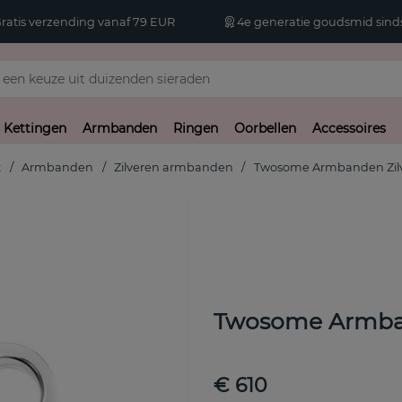
atis verzending vanaf 79 EUR
4e generatie goudsmid sinds
Kettingen
Armbanden
Ringen
Oorbellen
Accessoires
t
Armbanden
Zilveren armbanden
Twosome Armbanden Zil
Twosome Armban
€ 610