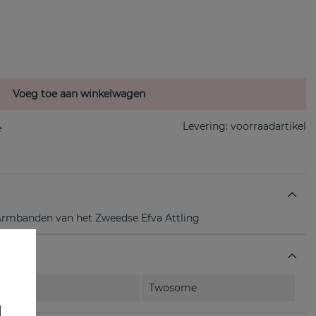
Voeg toe aan winkelwagen
Levering:
voorraadartikel
Armbanden van het Zweedse Efva Attling
Twosome