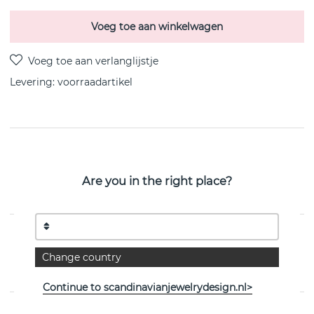
Voeg toe aan winkelwagen
Levering:
voorraadartikel
PRODUCTOMSCHRIJVING
Victory plain brace 16-20 Goud Gerecycled
Are you in the right place?
zilver/vergoud 16-20 cm van het Zweedse CU
JEWELLERY
EIGENSCHAPPEN
Change country
Collectie:
Victory
Continue to scandinavianjewelrydesign.nl>