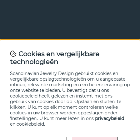
Nieuwsbrief
Cookies en vergelijkbare
Met onze nieuwsbrief ben je als eerste op de hoogte van
technologieën
nieuws en aanbiedingen. Meld je hieronder aan.
Scandinavian Jewelry Design gebruikt cookies en
VERZENDEN
vergelijkbare opslagtechnologieën om u aangepaste
inhoud, relevante marketing en een betere ervaring op
onze website te bieden. U bevestigt dat u ons
cookiebeleid heeft gelezen en instemt met ons
gebruik van cookies door op 'Opslaan en sluiten' te
klikken. U kunt op elk moment controleren welke
cookies in uw browser worden opgeslagen onder
'Instellingen'. U kunt meer lezen in ons
privacybeleid
en
cookiebeleid
.