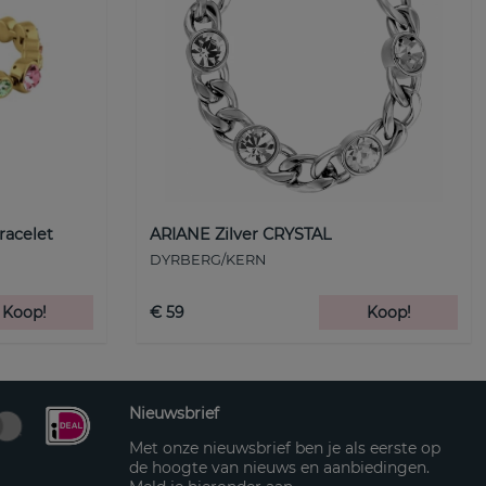
racelet
ARIANE Zilver CRYSTAL
DYRBERG/KERN
Koop!
€ 59
Koop!
Nieuwsbrief
Met onze nieuwsbrief ben je als eerste op
de hoogte van nieuws en aanbiedingen.