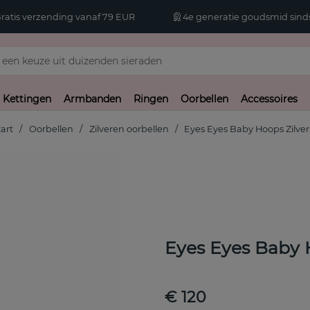
atis verzending vanaf 79 EUR
4e generatie goudsmid sinds
Kettingen
Armbanden
Ringen
Oorbellen
Accessoires
tart
Oorbellen
Zilveren oorbellen
Eyes Eyes Baby Hoops Zilver
Eyes Eyes Baby 
€ 120