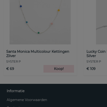
Santa Monica Multicolour Kettingen
Lucky Coin
Zilver
Silver
SYSTER P
SYSTER P
€ 69
Koop!
€ 109
Informatie
Algemene Voorwaarden