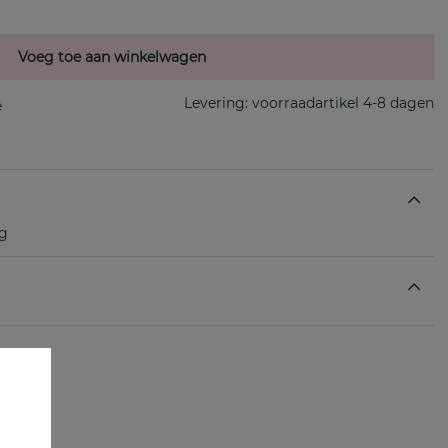
Voeg toe aan winkelwagen
Levering:
voorraadartikel 4-8 dagen
ng