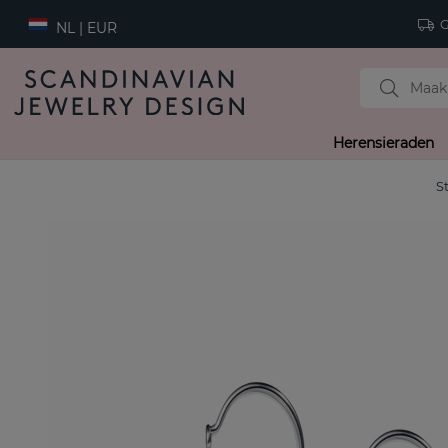
Gr
NL | EUR
Herensieraden
S