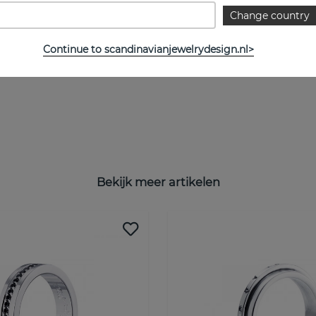
Change country
Continue to scandinavianjewelrydesign.nl>
Bekijk meer artikelen