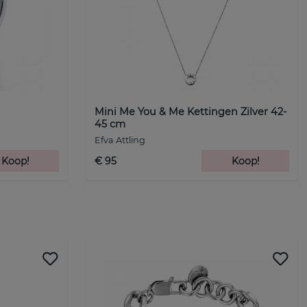
Mini Me You & Me Kettingen Zilver 42-
45 cm
Efva Attling
Koop!
€ 95
Koop!